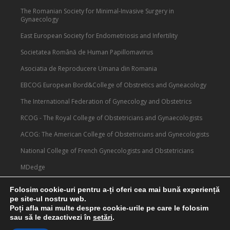
The Romanian Society for Minimal-Invasive Surgery in
Gynaecology
East European Society for Endometriosis and Infertility
Societatea Română de Human Papillomavirus
Asociatia de Reproducere Umana din Romania
EBCOG European Bord&College of Obstretics and Gyneacology
The International Federation of Gynecology and Obstetrics
RCOG - The Royal College of Obstetricians and Gynaecologists
ACOG: The American College of Obstetricians and Gynecologists
National College of French Gynecologists and Obstetricians
MDedge
Medscape
Folosim cookie-uri pentru a-ți oferi cea mai bună experiență
pe site-ul nostru web.
Poți afla mai multe despre cookie-urile pe care le folosim
sau să le dezactivezi în
setări
.