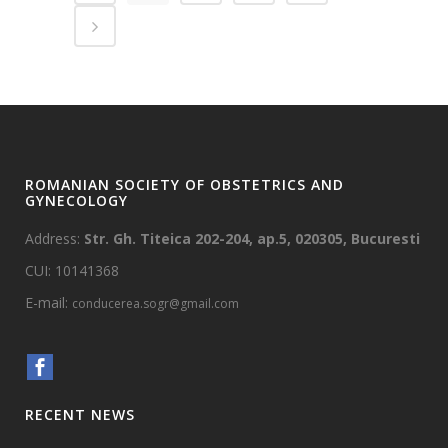
ROMANIAN SOCIETY OF OBSTETRICS AND
GYNECOLOGY
Address:
Str. Gh. Titeica 202-204, ap.5, 020305, Bucuresti
CUI: 10141368
E-mail:
conducerea.sogr@gmail.com
RECENT NEWS