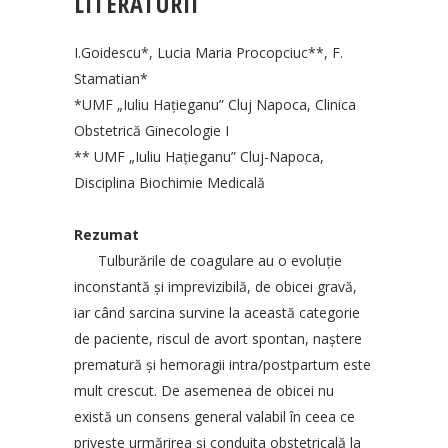
LITERATURII
I.Goidescu*, Lucia Maria Procopciuc**, F.
Stamatian*
*UMF „Iuliu Haţieganu” Cluj Napoca, Clinica
Obstetrică Ginecologie I
** UMF „Iuliu Haţieganu” Cluj-Napoca,
Disciplina Biochimie Medicală
Rezumat
Tulburările de coagulare au o evoluţie
inconstantă şi imprevizibilă, de obicei gravă,
iar când sarcina survine la această categorie
de paciente, riscul de avort spontan, naştere
prematură şi hemoragii intra/postpartum este
mult crescut. De asemenea de obicei nu
există un consens general valabil în ceea ce
priveşte urmărirea şi conduita obstetricală la