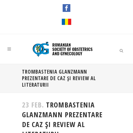
TROMBASTENIA GLANZMANN
PREZENTARE DE CAZ ŞI REVIEW AL
LITERATURII
Glanzmann’s
thrombasthenia,
postpartum
23 FEB.
TROMBASTENIA
hemorrhage,
rFVIIa.
GLANZMANN PREZENTARE
DE CAZ ŞI REVIEW AL