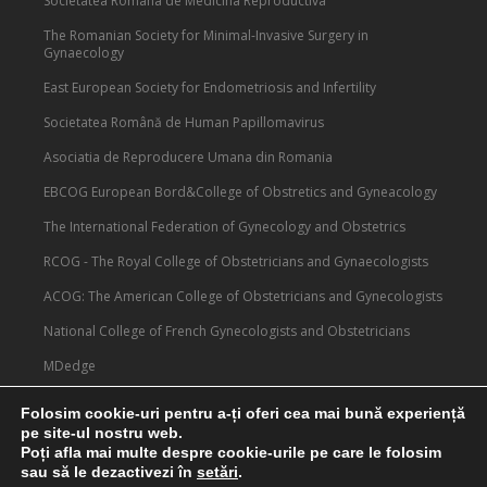
Societatea Romana de Medicina Reproductiva
The Romanian Society for Minimal-Invasive Surgery in
Gynaecology
East European Society for Endometriosis and Infertility
Societatea Română de Human Papillomavirus
Asociatia de Reproducere Umana din Romania
EBCOG European Bord&College of Obstretics and Gyneacology
The International Federation of Gynecology and Obstetrics
RCOG - The Royal College of Obstetricians and Gynaecologists
ACOG: The American College of Obstetricians and Gynecologists
National College of French Gynecologists and Obstetricians
MDedge
Medscape
Folosim cookie-uri pentru a-ți oferi cea mai bună experiență
pe site-ul nostru web.
Poți afla mai multe despre cookie-urile pe care le folosim
sau să le dezactivezi în
setări
.