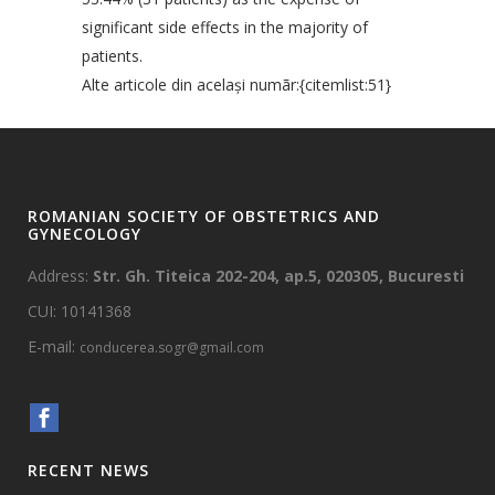
significant side effects in the majority of
patients.
Alte articole din acelaşi numãr:{citemlist:51}
ROMANIAN SOCIETY OF OBSTETRICS AND
GYNECOLOGY
Address:
Str. Gh. Titeica 202-204, ap.5, 020305, Bucuresti
CUI: 10141368
E-mail:
conducerea.sogr@gmail.com
RECENT NEWS